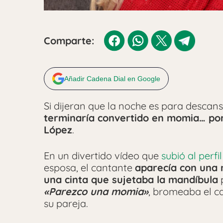
Comparte:
Añadir Cadena Dial en Google
Si dijeran que la noche es para descan
terminaría convertido en momia… por 
López
.
En un divertido vídeo que
subió al perf
esposa, el cantante
aparecía con una m
una cinta que sujetaba la mandíbula
«Parezco una momia»
, bromeaba el c
su pareja.