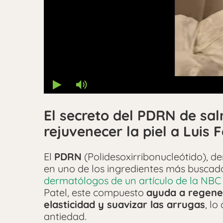
El secreto del PDRN de sal
rejuvenecer la piel a Luis 
El
PDRN
(Polidesoxirribonucleótido), d
en uno de los ingredientes más buscad
dermatólogos de un artículo de la NB
Patel, este compuesto
ayuda a regenera
elasticidad y suavizar las arrugas
, lo
antiedad.