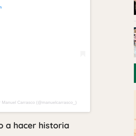
m
or Manuel Carrasco (@manuelcarrasco_)
 a hacer historia