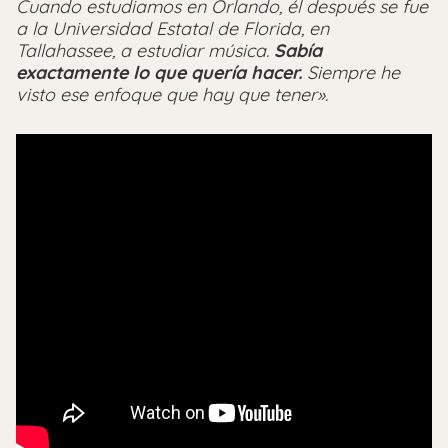
Cuando estudiamos en Orlando, él después se fue
a la Universidad Estatal de Florida, en
Tallahassee, a estudiar música.
Sabía
exactamente lo que quería hacer.
Siempre he
visto ese enfoque que hay que tener».