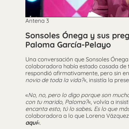
Antena 3
Sonsoles Ónega y sus pre
Paloma García-Pelayo
Una conversación que Sonsoles Ónega 
colaboradora había estado casada de t
respondió afirmativamente, pero sin ent
novio de toda la vida?
«, insistía la pre
«
No, no, pero lo digo porque son much
con tu marido, Paloma?
«, volvía a insis
encanta esto, tú lo sabes
.
Es lo que más
colaboradora a lo que Lorena Vázquez 
aquí
«.