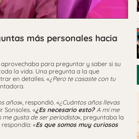
guntas más personales hacia
aprovechaba para preguntar y saber si su
oda la vida. Una pregunta a la que
rar en detalles. «
¿Pero te casaste con tu
sentadora.
os años
«, respondió. «
¿Cuántos años llevas
tir Sonsoles. «
¿Es necesario esto?
A mí me
 me gusta de ser periodista
«, preguntaba la
respondía: «
Es que somos muy curiosos