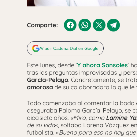
Comparte:
Añadir Cadena Dial en Google
Este lunes, desde ‘
Y ahora Sonsoles
‘ h
tras las preguntas improvisadas y per
García-Pelayo
. Concretamente, se tra
amorosa
de su colaboradora lo que le
Todo comenzaba al comentar la boda de
aseguraba Paloma García-Pelayo, se c
diecisiete años.
«Mira, como
Lamine Ya
de su vida
«, soltaba Lorena Vázquez en 
futbolista. «
Bueno para eso no hay que s