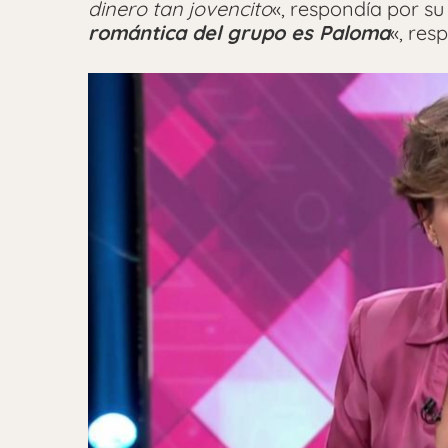
dinero tan jovencito
«, respondía por su
romántica del grupo es Paloma
«, res