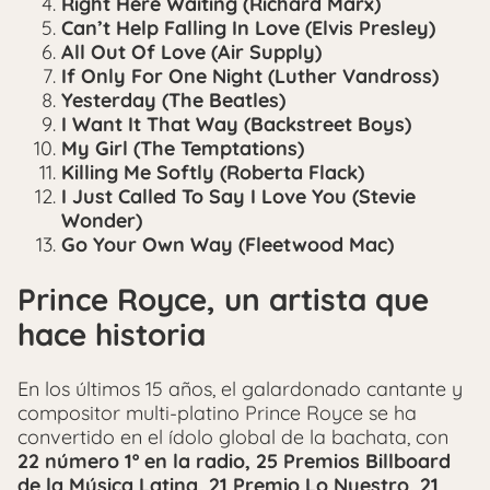
Right Here Waiting (Richard Marx)
Can’t Help Falling In Love (Elvis Presley)
All Out Of Love (Air Supply)
If Only For One Night (Luther Vandross)
Yesterday (The Beatles)
I Want It That Way (Backstreet Boys)
My Girl (The Temptations)
Killing Me Softly (Roberta Flack)
I Just Called To Say I Love You (Stevie
Wonder)
Go Your Own Way (Fleetwood Mac)
Prince Royce, un artista que
hace historia
En los últimos 15 años, el galardonado cantante y
compositor multi-platino Prince Royce se ha
convertido en el ídolo global de la bachata, con
22 número 1º en la radio, 25 Premios Billboard
de la Música Latina, 21 Premio Lo Nuestro, 21