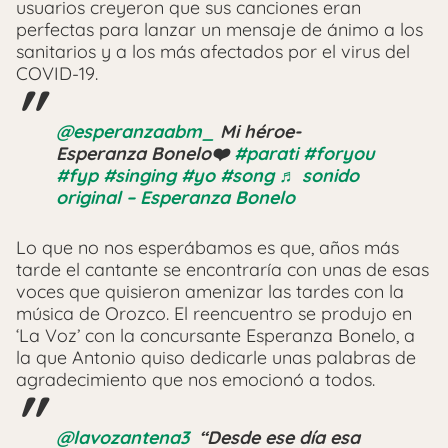
usuarios creyeron que sus canciones eran
perfectas para lanzar un mensaje de ánimo a los
sanitarios y a los más afectados por el virus del
COVID-19.
@esperanzaabm_
Mi héroe-
Esperanza Bonelo❤️
#parati
#foryou
#fyp
#singing
#yo
#song
♬ sonido
original – Esperanza Bonelo
Lo que no nos esperábamos es que, años más
tarde el cantante se encontraría con unas de esas
voces que quisieron amenizar las tardes con la
música de Orozco. El reencuentro se produjo en
‘La Voz’ con la concursante Esperanza Bonelo, a
la que Antonio quiso dedicarle unas palabras de
agradecimiento que nos emocionó a todos.
@lavozantena3
️ “Desde ese día esa