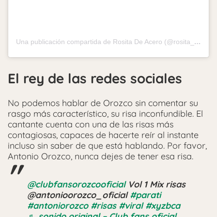
Una publicación compartida de Rosita De Acero (@rosita_de_acero)
El rey de las redes sociales
No podemos hablar de Orozco sin comentar su
rasgo más característico, su risa inconfundible. El
cantante cuenta con una de las risas más
contagiosas, capaces de hacerte reír al instante
incluso sin saber de que está hablando. Por favor,
Antonio Orozco, nunca dejes de tener esa risa.
@clubfansorozcooficial
Vol 1 Mix risas
@antonioorozco_oficial
#parati
#antoniorozco
#risas
#viral
#xyzbca
♬ sonido original – Club fans oficial