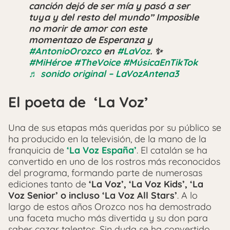
canción dejó de ser mía y pasó a ser
tuya y del resto del mundo” Imposible
no morir de amor con este
momentazo de Esperanza y
#AntonioOrozco
en
#LaVoz
. ✨
#MiHéroe
#TheVoice
#MúsicaEnTikTok
♬ sonido original – LaVozAntena3
El poeta de ‘La Voz’
Una de sus etapas más queridas por su público se
ha producido en la televisión, de la mano de la
franquicia de
‘La Voz España’
. El catalán se ha
convertido en uno de los rostros más reconocidos
del programa, formando parte de numerosas
ediciones tanto de
‘La Voz’, ‘La Voz Kids’, ‘La
Voz Senior’ o incluso ‘La Voz All Stars’
. A lo
largo de estos años Orozco nos ha demostrado
una faceta mucho más divertida y su don para
saber cazar talentos. Sin duda se ha convertido