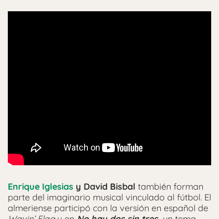
Enrique Iglesias
y David Bisbal
también forman
parte del imaginario musical vinculado al fútbol. El
almeriense participó con la versión en español de
Wavin’ Flag
y en
No hay dos sin tres,
un tema