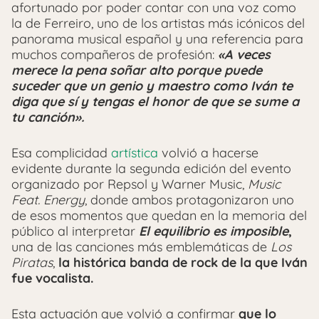
afortunado por poder contar con una voz como
la de Ferreiro, uno de los artistas más icónicos del
panorama musical español y una referencia para
muchos compañeros de profesión:
«A veces
merece la pena soñar alto porque puede
suceder que un genio y maestro como Iván te
diga que sí y tengas el honor de que se sume a
tu canción».
Esa complicidad
artística
volvió a hacerse
evidente durante la segunda edición del evento
organizado por Repsol y Warner Music,
Music
Feat. Energy
, donde ambos protagonizaron uno
de esos momentos que quedan en la memoria del
público al interpretar
El equilibrio es imposible
,
una de las canciones más emblemáticas de
Los
Piratas
,
la histórica banda de rock de la que Iván
fue vocalista.
Esta actuación que volvió a confirmar
que lo
Iván Ferreiro y Dani Fernández sobre el escenario
00:59