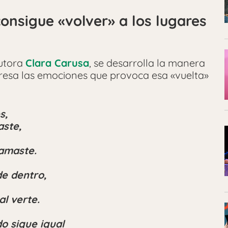
onsigue «volver» a los lugares
autora
Clara Carusa
, se desarrolla la manera
esa las emociones que provoca esa «vuelta»
s,
aste,
 amaste.
de dentro,
al verte.
o sigue igual