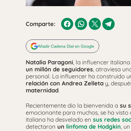
Comparte:
Añadir Cadena Dial en Google
Natalia Paragoni
, la influencer itali
un millón de seguidores
, atraviesa u
personal.
La influencer ha construido u
relación con Andrea Zelleta
y, despué
maternidad
.
Recientemente dio la bienvenida a
su s
emocionante para muchos, se ha visto
italiana ha desvelado en
sus redes soc
detectaron
un
linfoma de Hodgkin
, u