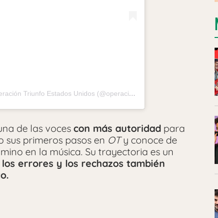
Una publicación compartida por Operación Triunfo Estados Unidos (@operaciontriunfousa)
una de las voces
con más autoridad
para
io sus primeros pasos en
OT
y conoce de
ino en la música. Su trayectoria es un
e
los errores y los rechazos también
o.