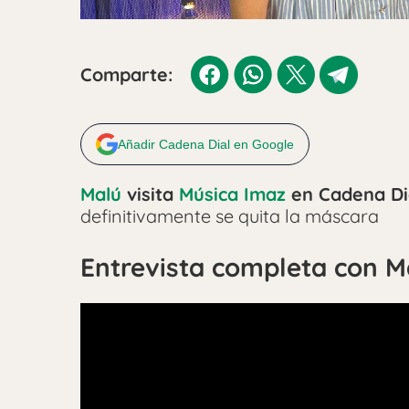
Comparte:
Añadir Cadena Dial en Google
Malú
visita
Música Imaz
en Cadena Di
definitivamente se quita la máscara
Entrevista completa con M