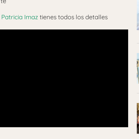
nte
Patricia Imaz
tienes todos los detalles