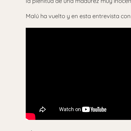
la plenitud de una madurez muy inoce
Malú ha vuelto y en esta entrevista con