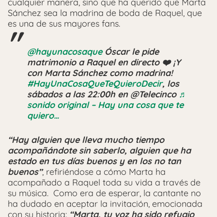
cualquier manera, sino que ha querido que Marta
Sánchez sea la madrina de boda de Raquel, que
es una de sus mayores fans.
@hayunacosaque
Óscar le pide
matrimonio a Raquel en directo ❤️ ¡Y
con Marta Sánchez como madrina!
#HayUnaCosaQueTeQuieroDecir
, los
sábados a las 22:00h en @Telecinco
♬
sonido original – Hay una cosa que te
quiero…
“Hay alguien que lleva mucho tiempo
acompañándote sin saberlo, alguien que ha
estado en tus días buenos y en los no tan
buenos”
, refiriéndose a cómo Marta ha
acompañado a Raquel toda su vida a través de
su música. Como era de esperar, la cantante no
ha dudado en aceptar la invitación, emocionada
con su historia:
“Marta, tu voz ha sido refugio