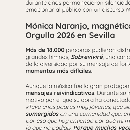
durante años permanecieron silenciada
emocionar al público con un discurso
m
Mónica Naranjo, magnética
Orgullo 2026 en Sevilla
Más de 18.000
personas pudieron disfr
grandes himnos,
Sobreviviré
, una can
de la diversidad por su mensaje de fort
momentos más difíciles.
Aunque la música fue la gran protagoni
mensajes reivindicativos
. Durante su i
motivo por el que su obra ha conectado
«T
uve unos padres muy jóvenes, que s
sumergidos
en una comunidad que, ent
por eso que hoy entiendo p
or qué mi m
lo que no podíais.
Porque muchas veces