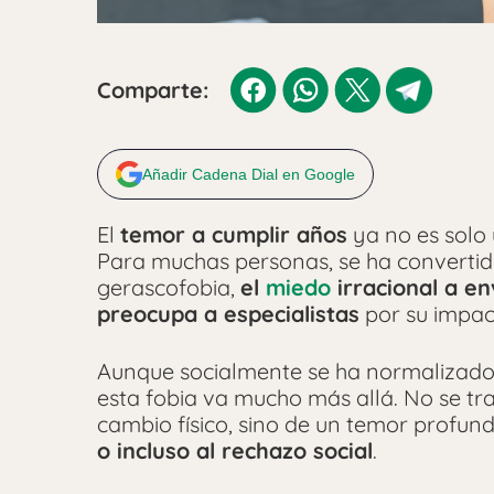
Comparte:
Añadir Cadena Dial en Google
El
temor a cumplir años
ya no es solo
Para muchas personas, se ha convertid
gerascofobia,
el
miedo
irracional a en
preocupa a especialistas
por su impact
Aunque socialmente se ha normalizado 
esta fobia va mucho más allá. No se tr
cambio físico, sino de un temor profun
o incluso al rechazo social
.