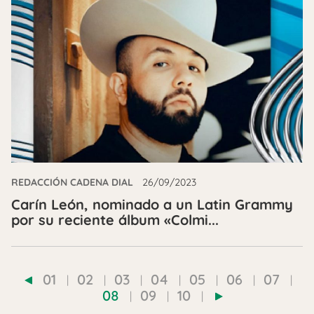
REDACCIÓN CADENA DIAL
26/09/2023
Carín León, nominado a un Latin Grammy
por su reciente álbum «Colmi...
01
02
03
04
05
06
07
08
09
10