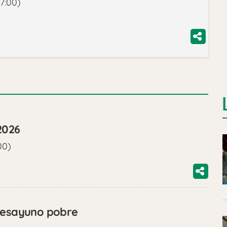
7:00)
2026
00)
 desayuno pobre