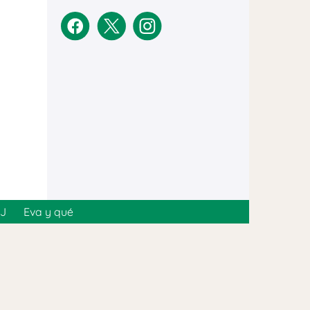
MJ
Eva y qué