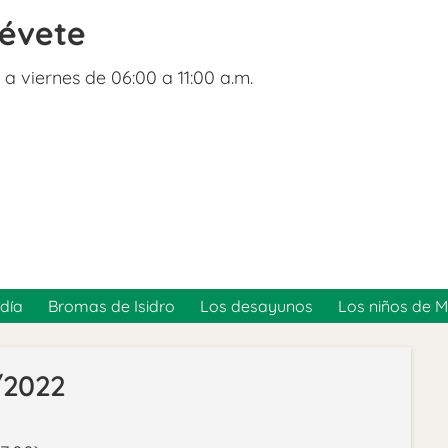
révete
 a viernes de 06:00 a 11:00 a.m.
día
Bromas de Isidro
Los desayunos
Los niños de 
/2022