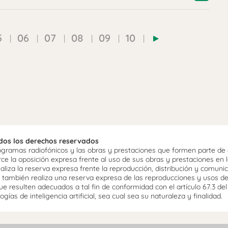
5
06
07
08
09
10
odos los derechos reservados
ramas radiofónicos y las obras y prestaciones que formen parte de e
 la oposición expresa frente al uso de sus obras y prestaciones en la
aliza la reserva expresa frente la reproducción, distribución y comuni
mo, también realiza una reserva expresa de las reproducciones y usos d
e resulten adecuados a tal fin de conformidad con el artículo 67.3 de
gías de inteligencia artificial, sea cual sea su naturaleza y finalidad.