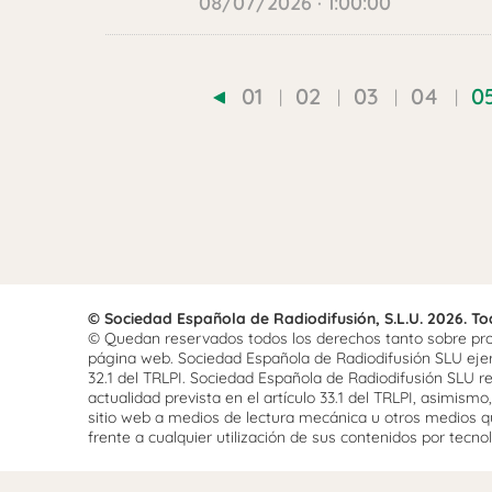
08/07/2026 · 1:00:00
01
02
03
04
0
© Sociedad Española de Radiodifusión, S.L.U. 2026. T
© Quedan reservados todos los derechos tanto sobre prog
página web. Sociedad Española de Radiodifusión SLU ejerce
32.1 del TRLPI. Sociedad Española de Radiodifusión SLU re
actualidad prevista en el artículo 33.1 del TRLPI, asimis
sitio web a medios de lectura mecánica u otros medios qu
frente a cualquier utilización de sus contenidos por tecnolo