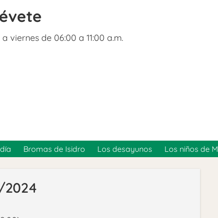
révete
 a viernes de 06:00 a 11:00 a.m.
día
Bromas de Isidro
Los desayunos
Los niños de 
6/2024