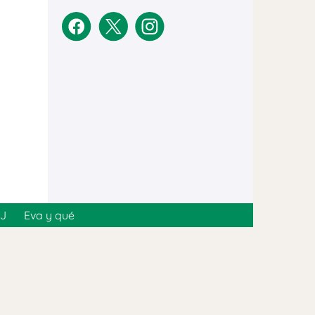
MJ
Eva y qué