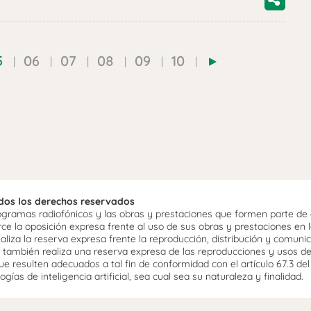
5
06
07
08
09
10
odos los derechos reservados
ramas radiofónicos y las obras y prestaciones que formen parte de e
 la oposición expresa frente al uso de sus obras y prestaciones en la
aliza la reserva expresa frente la reproducción, distribución y comuni
mo, también realiza una reserva expresa de las reproducciones y usos d
e resulten adecuados a tal fin de conformidad con el artículo 67.3 de
gías de inteligencia artificial, sea cual sea su naturaleza y finalidad.