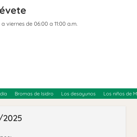
révete
 a viernes de 06:00 a 11:00 a.m.
día
Bromas de Isidro
Los desayunos
Los niños de 
3/2025