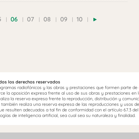
5
06
07
08
09
10
odos los derechos reservados
ramas radiofónicos y las obras y prestaciones que formen parte de e
 la oposición expresa frente al uso de sus obras y prestaciones en la
aliza la reserva expresa frente la reproducción, distribución y comuni
mo, también realiza una reserva expresa de las reproducciones y usos d
e resulten adecuados a tal fin de conformidad con el artículo 67.3 de
gías de inteligencia artificial, sea cual sea su naturaleza y finalidad.