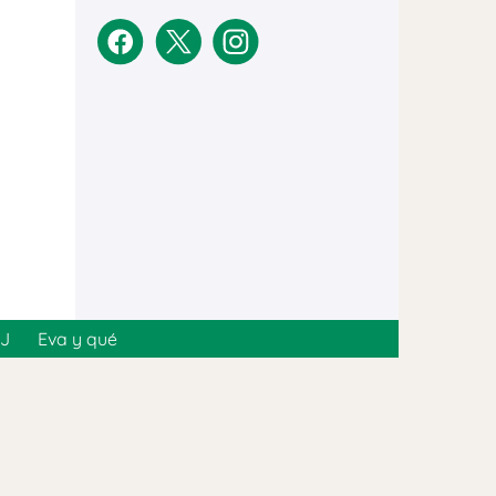
MJ
Eva y qué