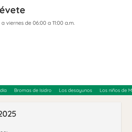
révete
 a viernes de 06:00 a 11:00 a.m.
día
Bromas de Isidro
Los desayunos
Los niños de 
/2025