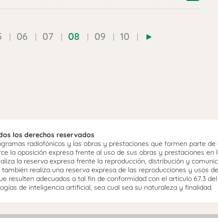
5
06
07
08
09
10
odos los derechos reservados
ramas radiofónicos y las obras y prestaciones que formen parte de e
 la oposición expresa frente al uso de sus obras y prestaciones en la
aliza la reserva expresa frente la reproducción, distribución y comuni
mo, también realiza una reserva expresa de las reproducciones y usos d
e resulten adecuados a tal fin de conformidad con el artículo 67.3 de
gías de inteligencia artificial, sea cual sea su naturaleza y finalidad.