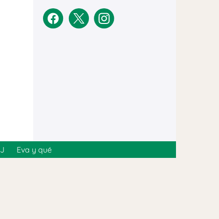
MJ
Eva y qué