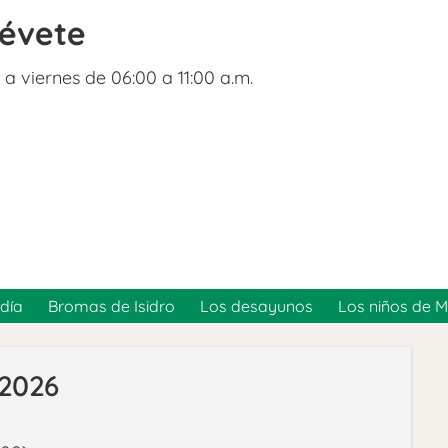
révete
 a viernes de 06:00 a 11:00 a.m.
día
Bromas de Isidro
Los desayunos
Los niños de 
/2026