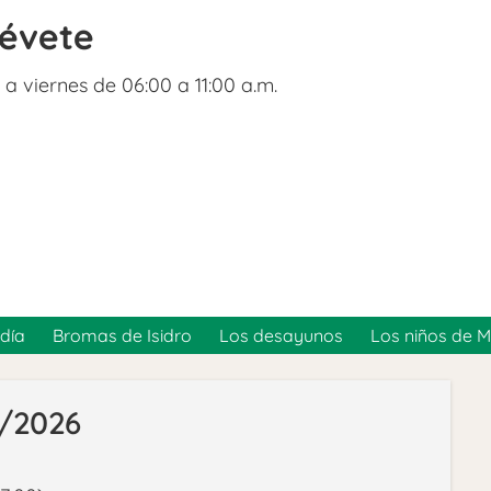
révete
 a viernes de 06:00 a 11:00 a.m.
día
Bromas de Isidro
Los desayunos
Los niños de 
5/2026