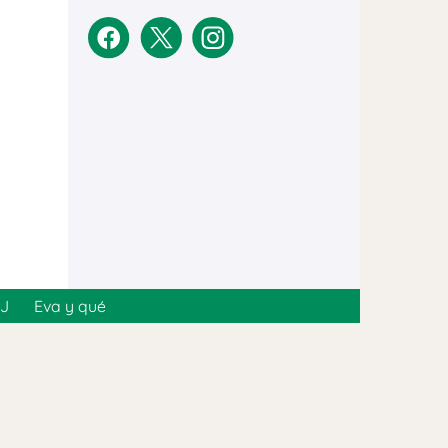
MJ
Eva y qué