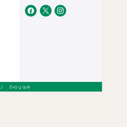
MJ
Eva y qué