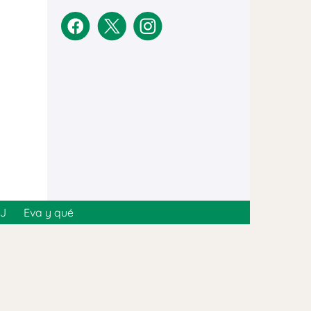
MJ
Eva y qué