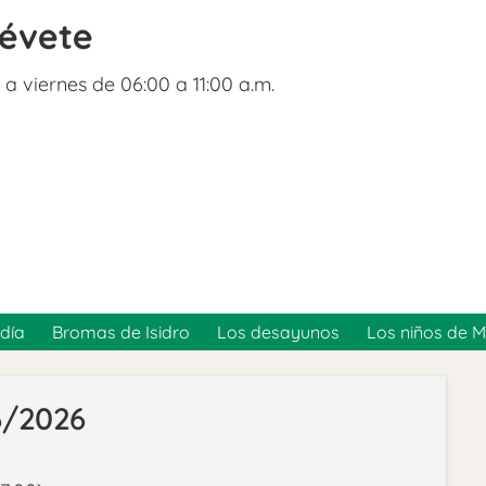
révete
 a viernes de 06:00 a 11:00 a.m.
día
Bromas de Isidro
Los desayunos
Los niños de 
6/2026