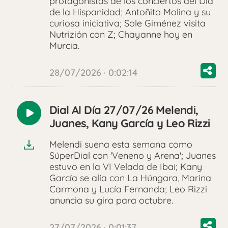
protagonistas de los conciertos del Día
de la Hispanidad; Antoñito Molina y su
curiosa iniciativa; Sole Giménez visita
Nutrizión con Z; Chayanne hoy en
Murcia.
28/07/2026 · 0:02:14
Dial Al Día 27/07/26 Melendi,
Reproducir
Juanes, Kany García y Leo Rizzi
audio
Melendi suena esta semana como
SúperDial con 'Veneno y Arena'; Juanes
estuvo en la VI Velada de Ibai; Kany
García se alía con La Húngara, Marina
Carmona y Lucía Fernanda; Leo Rizzi
anuncia su gira para octubre.
27/07/2026 · 0:01:37