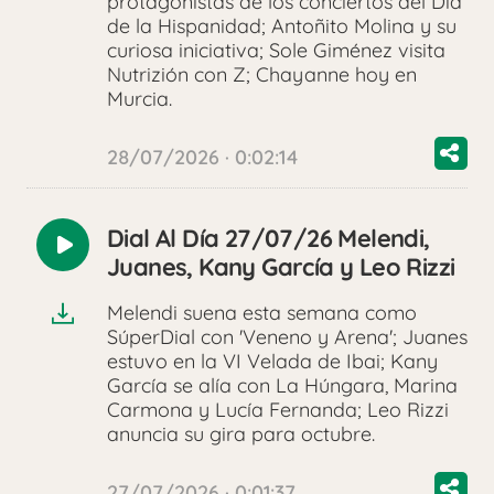
protagonistas de los conciertos del Día
de la Hispanidad; Antoñito Molina y su
curiosa iniciativa; Sole Giménez visita
Nutrizión con Z; Chayanne hoy en
Murcia.
28/07/2026 · 0:02:14
Dial Al Día 27/07/26 Melendi,
Reproducir
Juanes, Kany García y Leo Rizzi
audio
Melendi suena esta semana como
SúperDial con 'Veneno y Arena'; Juanes
estuvo en la VI Velada de Ibai; Kany
García se alía con La Húngara, Marina
Carmona y Lucía Fernanda; Leo Rizzi
anuncia su gira para octubre.
27/07/2026 · 0:01:37