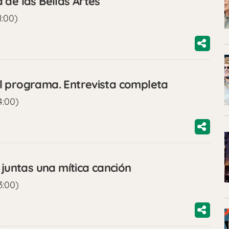
 de las Bellas Artes
1:00)
l programa. Entrevista completa
4:00)
untas una mítica canción
3:00)