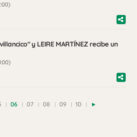
2:00)
illancico" y LEIRE MARTÍNEZ recibe un
1:00)
5
06
07
08
09
10