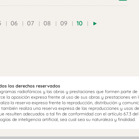
5
06
07
08
09
10
odos los derechos reservados
ramas radiofónicos y las obras y prestaciones que formen parte de e
 la oposición expresa frente al uso de sus obras y prestaciones en la
aliza la reserva expresa frente la reproducción, distribución y comuni
mo, también realiza una reserva expresa de las reproducciones y usos d
e resulten adecuados a tal fin de conformidad con el artículo 67.3 de
gías de inteligencia artificial, sea cual sea su naturaleza y finalidad.