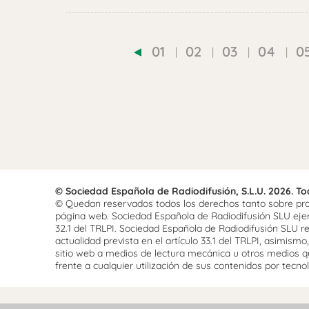
01
02
03
04
0
© Sociedad Española de Radiodifusión, S.L.U. 2026. T
© Quedan reservados todos los derechos tanto sobre prog
página web. Sociedad Española de Radiodifusión SLU ejerce
32.1 del TRLPI. Sociedad Española de Radiodifusión SLU re
actualidad prevista en el artículo 33.1 del TRLPI, asimis
sitio web a medios de lectura mecánica u otros medios qu
frente a cualquier utilización de sus contenidos por tecnolo