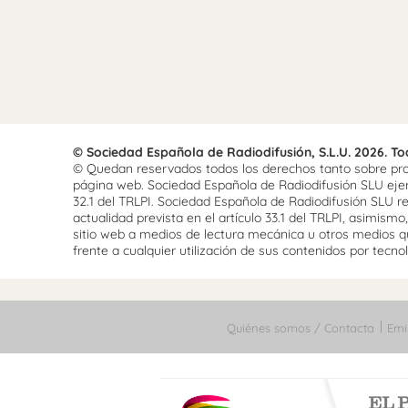
© Sociedad Española de Radiodifusión, S.L.U. 2026. T
© Quedan reservados todos los derechos tanto sobre prog
página web. Sociedad Española de Radiodifusión SLU ejerce
32.1 del TRLPI. Sociedad Española de Radiodifusión SLU re
actualidad prevista en el artículo 33.1 del TRLPI, asimis
sitio web a medios de lectura mecánica u otros medios qu
frente a cualquier utilización de sus contenidos por tecnolo
Quiénes somos / Contacta
Emi