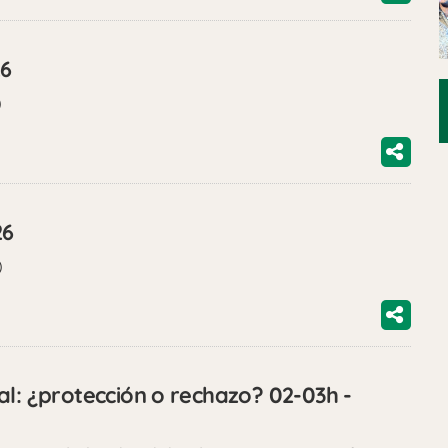
26
)
26
)
al: ¿protección o rechazo? 02-03h -