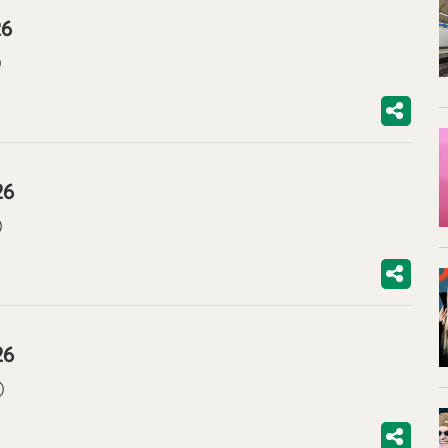
26
)
26
)
26
)