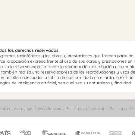
odos los derechos reservados
ramas radiofónicos y las obras y prestaciones que formen parte de e
 la oposición expresa frente al uso de sus obras y prestaciones en la
aliza la reserva expresa frente la reproducción, distribución y comuni
mo, también realiza una reserva expresa de las reproducciones y usos d
e resulten adecuados a tal fin de conformidad con el artículo 67.3 de
gías de inteligencia artificial, sea cual sea su naturaleza y finalidad.
soras
Aviso legal
Accesibilidad
Política de privacidad
Política de Co