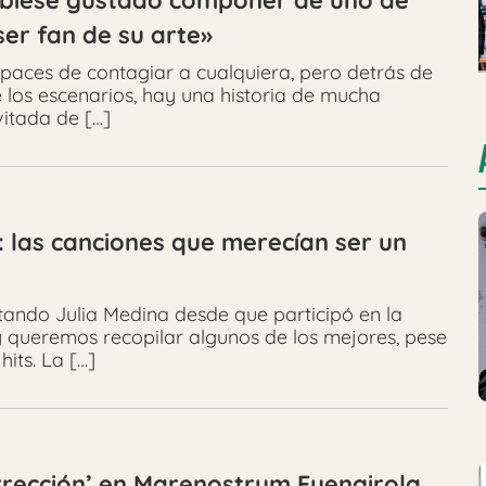
hubiese gustado componer de uno de
ser fan de su arte»
apaces de contagiar a cualquiera, pero detrás de
re los escenarios, hay una historia de mucha
vitada de […]
: las canciones que merecían ser un
tando Julia Medina desde que participó en la
y queremos recopilar algunos de los mejores, pese
its. La […]
rrección’ en Marenostrum Fuengirola