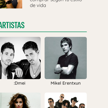
de vida
ARTISTAS
:Dmei
Mikel Erentxun