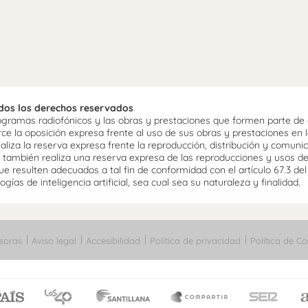
odos los derechos reservados
ramas radiofónicos y las obras y prestaciones que formen parte de e
 la oposición expresa frente al uso de sus obras y prestaciones en la
aliza la reserva expresa frente la reproducción, distribución y comuni
mo, también realiza una reserva expresa de las reproducciones y usos d
e resulten adecuados a tal fin de conformidad con el artículo 67.3 de
gías de inteligencia artificial, sea cual sea su naturaleza y finalidad.
soras
Aviso legal
Accesibilidad
Política de privacidad
Política de Co