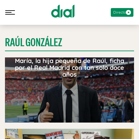
Directo
RAÚL GONZÁLEZ
María, la hija pequeña de Raúl, ficha
por el Real Madrid con tan solo doce
años