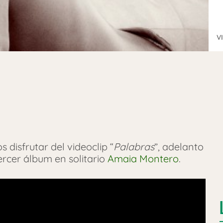
V
disfrutar del videoclip “
Palabras
”, adelanto
ercer álbum en solitario
Amaia Montero
.