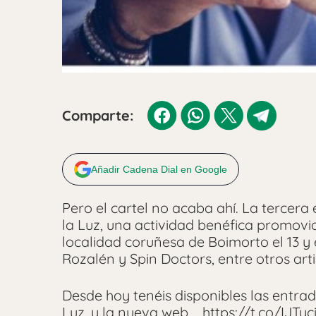
Comparte:
Añadir Cadena Dial en Google
Pero el cartel no acaba ahí. La tercera
la Luz, una actividad benéfica promovid
localidad coruñesa de Boimorto el 13 y 
Rozalén y Spin Doctors, entre otros arti
Desde hoy tenéis disponibles las entrada
Luz, y la nueva web…. https://t.co/IJTy