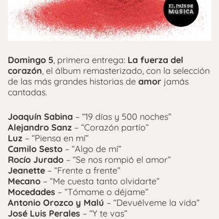
Domingo 5
, primera entrega:
La fuerza del
corazón
, el álbum remasterizado, con la selección
de las más grandes historias de
amor
jamás
cantadas.
Joaquín Sabina
– “19 días y 500 noches”
Alejandro Sanz
– “Corazón partío”
Luz
– “Piensa en mí”
Camilo Sesto
– “Algo de mí”
Rocío Jurado
– “Se nos rompió el amor”
Jeanette
– “Frente a frente”
Mecano
– “Me cuesta tanto olvidarte”
Mocedades
– “Tómame o déjame”
Antonio Orozco y Malú
– “Devuélveme la vida”
José Luis Perales
– “Y te vas”