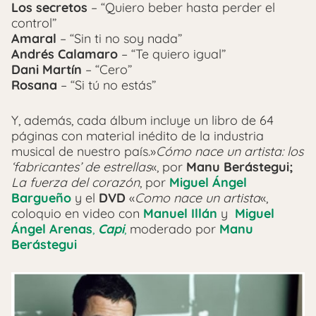
Los secretos
– “Quiero beber hasta perder el
control”
Amaral
– “Sin ti no soy nada”
Andrés Calamaro
– “Te quiero igual”
Dani Martín
– “Cero”
Rosana
– “Si tú no estás”
Y, además, cada álbum incluye un libro de 64
páginas con material inédito de la industria
musical de nuestro país.»
Cómo nace un artista: los
‘fabricantes’ de estrellas
«, por
Manu Berástegui;
La fuerza del corazón
, por
Miguel Ángel
Bargueño
y el
DVD
«
Como nace un artista
«,
coloquio en video con
Manuel Illán
y
Miguel
Ángel Arenas
,
Capi
,
moderado por
Manu
Berástegui