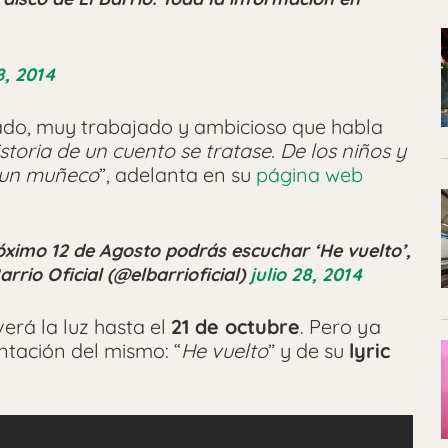
8, 2014
do, muy trabajado y ambicioso que habla
toria de un cuento se tratase. De los niños y
r un muñeco
”, adelanta en su
página web
róximo 12 de Agosto podrás escuchar ‘He vuelto’,
rrio Oficial (@elbarrioficial)
julio 28, 2014
erá la luz hasta el
21 de octubre
. Pero ya
ntación del mismo: “
He vuelto
” y de su
lyric