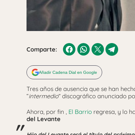
Comparte:
Añadir Cadena Dial en Google
Tres años de ausencia que se han hecho
“
intermedio
” discográfico anunciado p
Ahora, por fin ,
El Barrio
regresa, y lo h
del Levante
Hijo del Levante será el título del próximo