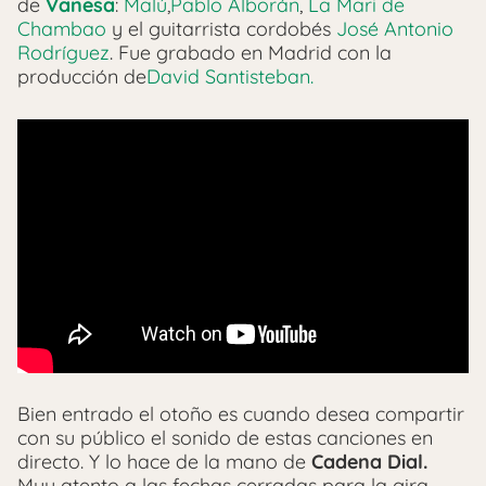
de
Vanesa
:
Malú
,
Pablo Alborán
,
La Mari de
Chambao
y el guitarrista cordobés
José Antonio
Rodríguez
. Fue grabado en Madrid con la
producción de
David Santisteban.
Bien entrado el otoño es cuando desea compartir
con su público el sonido de estas canciones en
directo. Y lo hace de la mano de
Cadena Dial.
Muy atento a las fechas cerradas para la gira