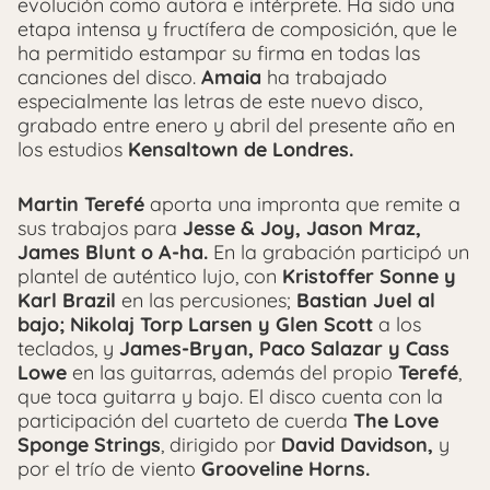
evolución como autora e intérprete. Ha sido una
etapa intensa y fructífera de composición, que le
ha permitido estampar su firma en todas las
canciones del disco.
Amaia
ha trabajado
especialmente las letras de este nuevo disco,
grabado entre enero y abril del presente año en
los estudios
Kensaltown de Londres.
Martin Terefé
aporta una impronta que remite a
sus trabajos para
Jesse & Joy, Jason Mraz,
James Blunt o A-ha.
En la grabación participó un
plantel de auténtico lujo, con
Kristoffer Sonne y
Karl Brazil
en las percusiones;
Bastian Juel al
bajo; Nikolaj Torp Larsen y Glen Scott
a los
teclados, y
James-Bryan, Paco Salazar y Cass
Lowe
en las guitarras, además del propio
Terefé
,
que toca guitarra y bajo. El disco cuenta con la
participación del cuarteto de cuerda
The Love
Sponge Strings
, dirigido por
David Davidson,
y
por el trío de viento
Grooveline Horns.