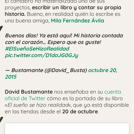
El cántabro ha materializado uno de sus
proyectos,
escribir un libro y contar su propia
historia.
Bueno, en realidad quién lo escribe es
una buena amiga,
Mila Fernández Ávila
Buenos días! Ya está aquí! Mi historia contada
con el corazón… Espero que os guste!
#ElSueñoSeHizoRealidad
pic.twitter.com/D1doJG0GJy
— Bustamante (@David_Busta)
octubre 20,
2015
David Bustamante
nos enseñaba en su
cuenta
oficial de Twitter
cómo es la portada de su libro
«
El sueño se hizo realidad
«, que ya está disponible
en las tiendas desde el
20 de octubre
.