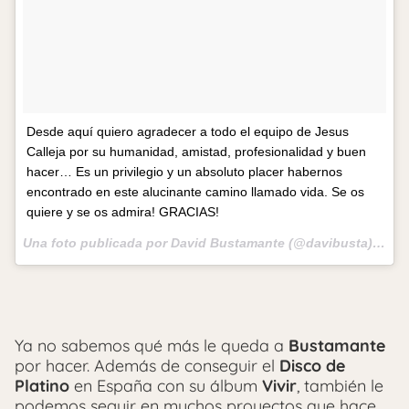
Desde aquí quiero agradecer a todo el equipo de Jesus
Calleja por su humanidad, amistad, profesionalidad y buen
hacer… Es un privilegio y un absoluto placer habernos
encontrado en este alucinante camino llamado vida. Se os
quiere y se os admira! GRACIAS!
Una foto publicada por David Bustamante (@davibusta) el
18
Ya no sabemos qué más le queda a
Bustamante
por hacer. Además de conseguir el
Disco de
Platino
en España con su álbum
Vivir
, también le
podemos seguir en muchos proyectos que hace.