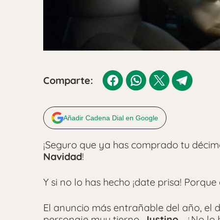
Comparte:
Añadir Cadena Dial en Google
¡Seguro que ya has comprado tu décimo
Navidad
!
Y si no lo has hecho ¡date prisa! Porque
El anuncio más entrañable del año, el 
personaje muy tierno,
Justino
… ¿No lo