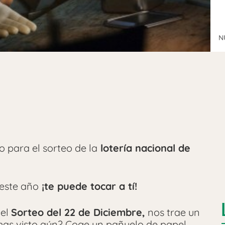
N
 para el sorteo de la
lotería nacional de
 este año
¡te puede tocar a tí!
del
Sorteo del 22 de Diciembre,
nos trae un
 has visto aún? Coge un pañuelo de papel