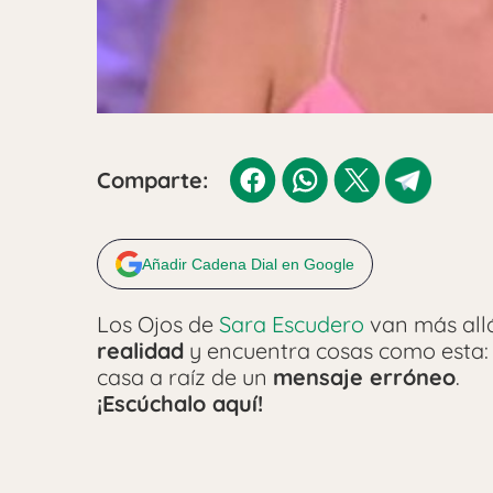
Comparte:
Añadir Cadena Dial en Google
Los Ojos de
Sara Escudero
van más allá
realidad
y encuentra cosas como esta: 
casa a raíz de un
mensaje erróneo
.
¡Escúchalo aquí!