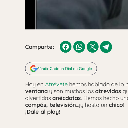
Comparte:
Añadir Cadena Dial en Google
Hoy en
Atrévete
hemos hablado de lo m
ventana
y son muchos los
atrevidos
qu
divertidas
anécdotas
. Hemos hecho una
compás, televisión
…¡y hasta un
chico
!
¡Dale al play!