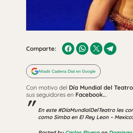
Comparte:
Añadir Cadena Dial en Google
Con motivo del
Día Mundial del Teatro
sus seguidores en
Facebook..
.
En este #DíaMundialDelTeatro les co
como Simba en El Rey Leon – Mexic
Posted by
Carlos Rivera
on
Domingo,