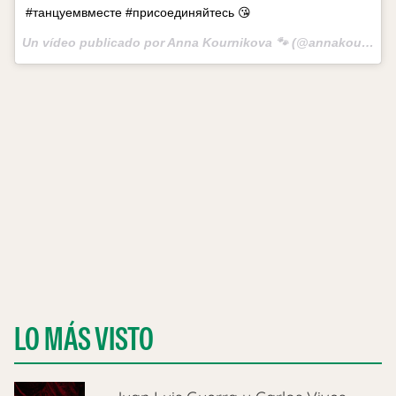
#танцуемвместе #присоединяйтесь 😘
Un vídeo publicado por Anna Kournikova 🐾 (@annakournikova) el
LO MÁS VISTO