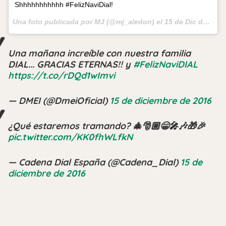
Shhhhhhhhhhh #FelizNaviDial!
Una foto publicada por MJ (@mj_aledon) el
15 de Dic de 2016 a la(s) 2:57 PST
Una mañana increíble con nuestra familia
DIAL... GRACIAS ETERNAS!! y
#FelizNaviDIAL
https://t.co/rDQd1wImvi
— DMEI (@DmeiOficial)
15 de diciembre de 2016
¿Qué estaremos tramando? 🎄🎅🏼😁🎤🎶🎁🎉
pic.twitter.com/KK0fhWLfkN
— Cadena Dial España (@Cadena_Dial)
15 de
diciembre de 2016