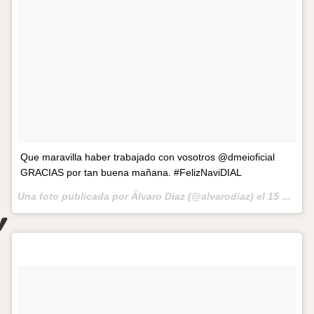
Que maravilla haber trabajado con vosotros @dmeioficial
GRACIAS por tan buena mañana. #FelizNaviDIAL
Una foto publicada por Álvaro Díaz (@alvarodiaz) el
15 de Dic de 2016 a la(s) 7:06 PST