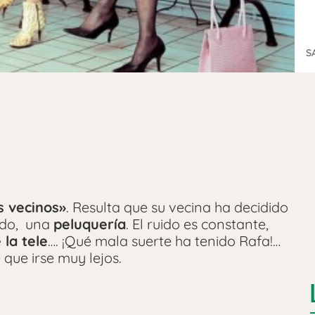
S
s vecinos»
. Resulta que su vecina ha decidido
vido, una
peluquería
. El ruido es constante,
 la tele
…. ¡Qué mala suerte ha tenido Rafa!…
e que irse muy lejos.