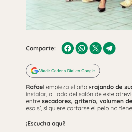
Comparte:
Añadir Cadena Dial en Google
Rafael
empieza el año
«rajando de su
instalar, al lado del salón de este atre
entre
secadores, griterío, volumen de
eso sí, si quiere cortarse el pelo no tien
¡Escucha aquí!