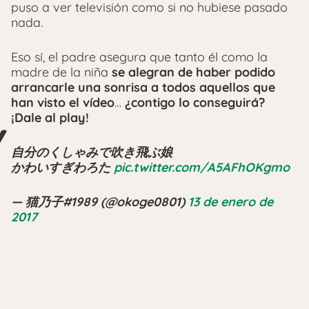
puso a ver televisión como si no hubiese pasado
nada.
Eso sí, el padre asegura que tanto él como la
madre de la niña
se alegran de haber podido
arrancarle una sonrisa a todos aquellos que
han visto el vídeo
…
¿contigo lo conseguirá?
¡Dale al play!
自分のくしゃみで吹き飛ぶ娘
かわいすぎわろた
pic.twitter.com/A5AFhOKgmo
— 猫乃子#1989 (@okoge0801)
13 de enero de
2017