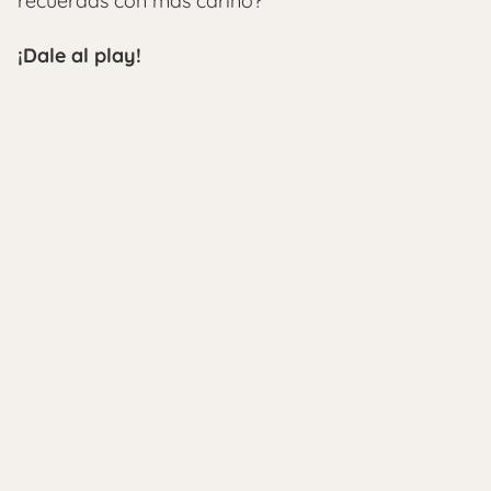
recuerdas con más cariño?
¡Dale al play!